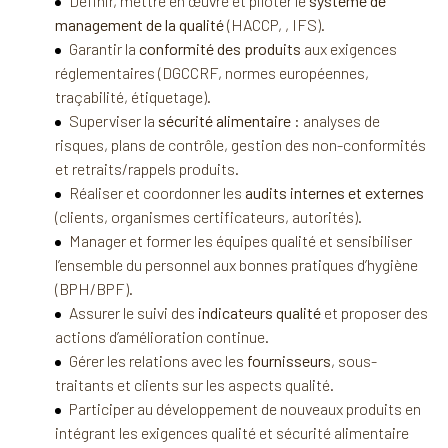
Définir, mettre en œuvre et piloter le
système de
management de la qualité
(HACCP, , IFS).
Garantir la
conformité des produits
aux exigences
réglementaires (DGCCRF, normes européennes,
traçabilité, étiquetage).
Superviser la
sécurité alimentaire
: analyses de
risques, plans de contrôle, gestion des non-conformités
et retraits/rappels produits.
Réaliser et coordonner les
audits internes et externes
(clients, organismes certificateurs, autorités).
Manager et former les équipes qualité et sensibiliser
l’ensemble du personnel aux bonnes pratiques d’hygiène
(BPH/BPF).
Assurer le suivi des
indicateurs qualité
et proposer des
actions d’amélioration continue.
Gérer les relations avec les
fournisseurs
, sous-
traitants et clients sur les aspects qualité.
Participer au développement de nouveaux produits en
intégrant les exigences qualité et sécurité alimentaire