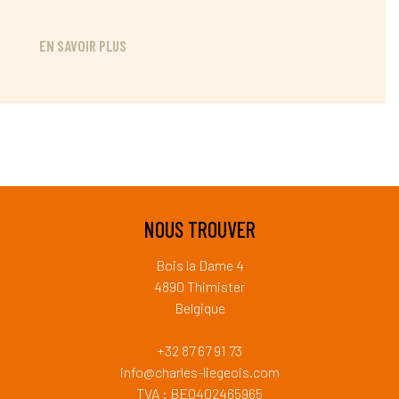
EN SAVOIR PLUS
NOUS TROUVER
Bois la Dame 4
4890 Thimister
Belgique
+32 87 67 91 73
info@charles-liegeois.com
TVA : BE0402465965