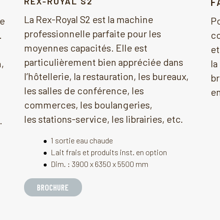
REX-ROYAL S2
VISACREM VETRO
FUTURM
REX
F
La Rex-Royal S2 est la machine
ne
Visacrem Vetro est une machine à café
Le design
La Re
Po
professionnelle parfaite pour les
.
espresso qui se distingue par son
avec ses
haute
co
moyennes capacités. Elle est
design, sa haute qualité et la fiabilité de
latéraux 
resta
et
particulièrement bien appréciée dans
,
ses multiples fonctionnalités. Il existe
combinen
confé
la
l’hôtellerie, la restauration, les bureaux,
différents modèles électroniques qui
programm
des s
br
les salles de conférence, les
s'adaptent à tous les lieux de service du
boutons 
pour 
en
commerces, les boulangeries,
café. 95% de la surface de contact avec
antidérap
capac
les stations-service, les librairies, etc.
.
l'utilisateur final est en verre trempé.
du mélan
1 sortie eau chaude
Disponible en 2 et 3 groupes
Dis
Lait frais et produits inst. en option
4200 x 7300 x 5300
mm
540
Dim. : 3900 x 6350 x 5500 mm
Capacité chaudière : 13 l
Cap
2 lances vapeur
2 l
BROCHURE
1 sortie eau chaude
1 s
BR
BROCHURE
BROCHU