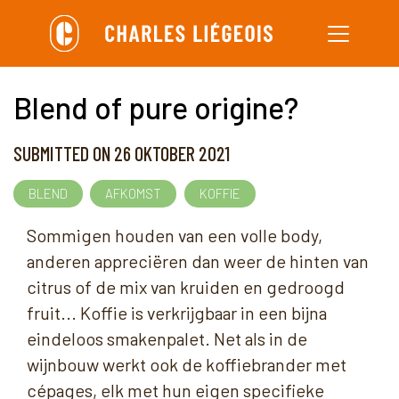
Overslaan
en
naar
Blend of pure origine?
de
inhoud
SUBMITTED ON 26 OKTOBER 2021
gaan
BLEND
AFKOMST
KOFFIE
Sommigen houden van een volle body,
anderen appreciëren dan weer de hinten van
citrus of de mix van kruiden en gedroogd
fruit... Koffie is verkrijgbaar in een bijna
eindeloos smakenpalet. Net als in de
wijnbouw werkt ook de koffiebrander met
cépages, elk met hun eigen specifieke