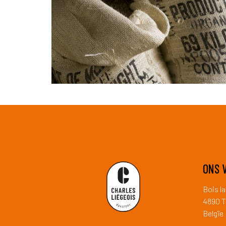
ONS 
Bois l
4890 T
Belgïe