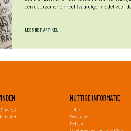
een duurzamer en rechtvaardiger model voor de
LEES HET ARTIKEL
VINDEN
NUTTIGE INFORMATIE
a Dame, 4
Jobs
himister
Ons team
Reizen
Herkomst van onze koffies