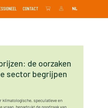
ESSIONEEL
CONTACT
NL
DE WINKEL
MIJN ACCOUNT
eprijzen: de oorzaken
de sector begrijpen
or klimatologische, speculatieve en
de vraag, benadrukt de noodzaak van