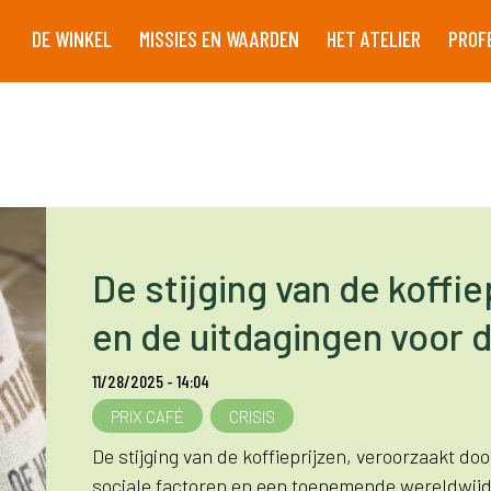
DE WINKEL
MISSIES EN WAARDEN
HET ATELIER
PROF
De stijging van de koffi
en de uitdagingen voor 
11/28/2025 - 14:04
PRIX CAFÉ
CRISIS
De stijging van de koffieprijzen, veroorzaakt do
sociale factoren en een toenemende wereldwij