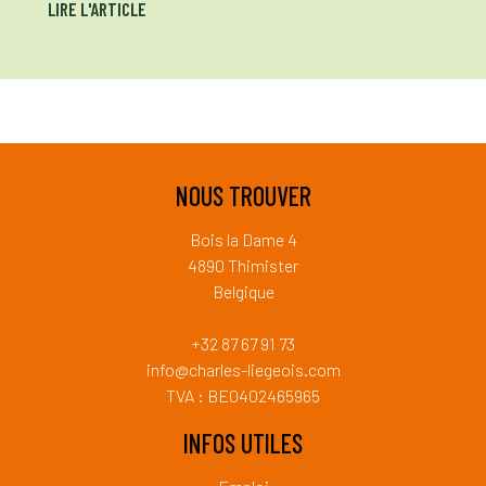
LIRE L'ARTICLE
NOUS TROUVER
Bois la Dame 4
4890 Thimister
Belgique
+32 87 67 91 73
info@charles-liegeois.com
TVA : BE0402465965
INFOS UTILES